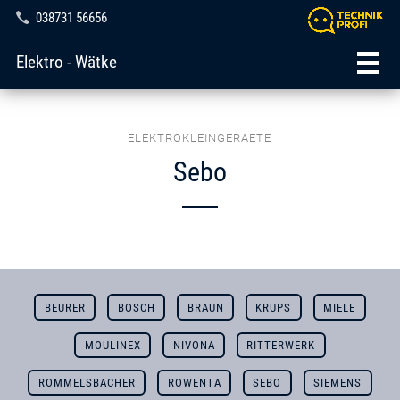
038731 56656
Elektro - Wätke
ELEKTROKLEINGERAETE
Sebo
BEURER
BOSCH
BRAUN
KRUPS
MIELE
MOULINEX
NIVONA
RITTERWERK
ROMMELSBACHER
ROWENTA
SEBO
SIEMENS