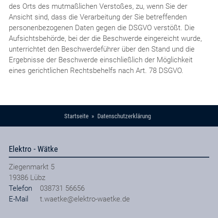
des Orts des mutmaßlichen Verstoßes, zu, wenn Sie der
Ansicht sind, dass die Verarbeitung der Sie betreffenden
personenbezogenen Daten gegen die DSGVO verstößt. Die
Aufsichtsbehörde, bei der die Beschwerde eingereicht wurde,
unterrichtet den Beschwerdeführer über den Stand und die
Ergebnisse der Beschwerde einschließlich der Möglichkeit
eines gerichtlichen Rechtsbehelfs nach Art. 78 DSGVO.
Startseite
Datenschutzerklärung
Elektro - Wätke
Ziegenmarkt 5
19386
Lübz
Telefon
038731 56656
E-Mail
t.waetke@elektro-waetke.de