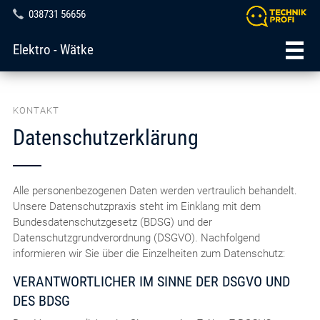
038731 56656
Elektro - Wätke
KONTAKT
Datenschutzerklärung
Alle personenbezogenen Daten werden vertraulich behandelt.
Unsere Datenschutzpraxis steht im Einklang mit dem
Bundesdatenschutzgesetz (BDSG) und der
Datenschutzgrundverordnung (DSGVO). Nachfolgend
informieren wir Sie über die Einzelheiten zum Datenschutz:
VERANTWORTLICHER IM SINNE DER DSGVO UND
DES BDSG