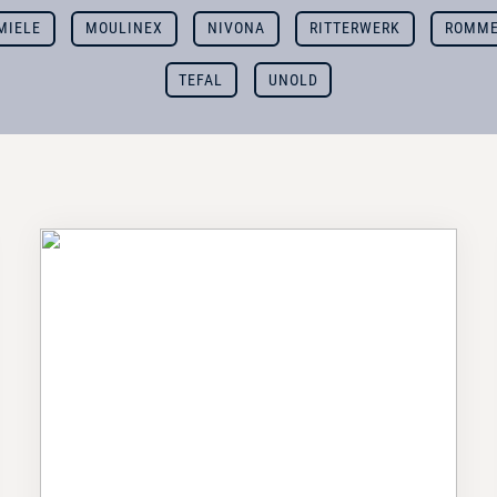
MIELE
MOULINEX
NIVONA
RITTERWERK
ROMME
TEFAL
UNOLD