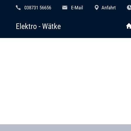
038731 56656
E-Mail
Anfahrt
Elektro - Wätke